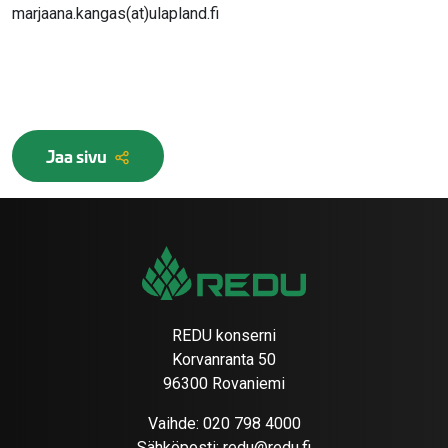
marjaana.kangas(at)ulapland.fi
Jaa sivu
REDU konserni
Korvanranta 50
96300 Rovaniemi
Vaihde:
020 798 4000
Sähköposti:
redu@redu.fi