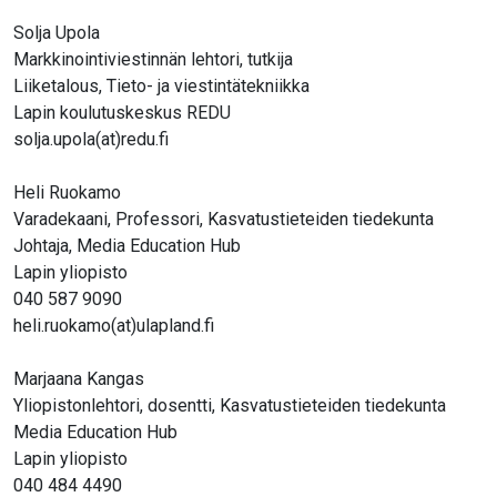
Solja Upola
Markkinointiviestinnän lehtori, tutkija
Liiketalous, Tieto- ja viestintätekniikka
Lapin koulutuskeskus REDU
solja.upola(at)redu.fi
Heli Ruokamo
Varadekaani, Professori, Kasvatustieteiden tiedekunta
Johtaja, Media Education Hub
Lapin yliopisto
040 587 9090
heli.ruokamo(at)ulapland.fi
Marjaana Kangas
Yliopistonlehtori, dosentti, Kasvatustieteiden tiedekunta
Media Education Hub
Lapin yliopisto
040 484 4490