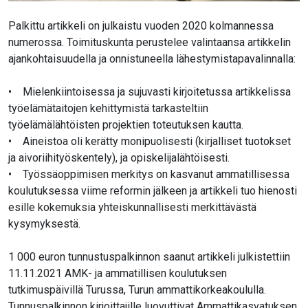
Palkittu artikkeli on julkaistu vuoden 2020 kolmannessa
numerossa. Toimituskunta perustelee valintaansa artikkelin
ajankohtaisuudella ja onnistuneella lähestymistapavalinnalla:
• Mielenkiintoisessa ja sujuvasti kirjoitetussa artikkelissa
työelämätaitojen kehittymistä tarkasteltiin
työelämälähtöisten projektien toteutuksen kautta.
• Aineistoa oli kerätty monipuolisesti (kirjalliset tuotokset
ja aivoriihityöskentely), ja opiskelijalähtöisesti.
• Työssäoppimisen merkitys on kasvanut ammatillisessa
koulutuksessa viime reformin jälkeen ja artikkeli tuo hienosti
esille kokemuksia yhteiskunnallisesti merkittävästä
kysymyksestä.
1 000 euron tunnustuspalkinnon saanut artikkeli julkistettiin
11.11.2021 AMK- ja ammatillisen koulutuksen
tutkimuspäivillä Turussa, Turun ammattikorkeakoululla.
Tunnuspalkinnon kirjoittajille luovuttivat Ammattikasvatuksen