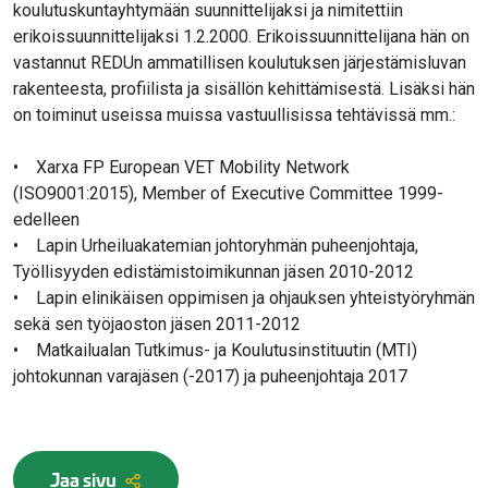
koulutuskuntayhtymään suunnittelijaksi ja nimitettiin
erikoissuunnittelijaksi 1.2.2000. Erikoissuunnittelijana hän on
vastannut REDUn ammatillisen koulutuksen järjestämisluvan
rakenteesta, profiilista ja sisällön kehittämisestä. Lisäksi hän
on toiminut useissa muissa vastuullisissa tehtävissä mm.:
• Xarxa FP European VET Mobility Network
(ISO9001:2015), Member of Executive Committee 1999-
edelleen
• Lapin Urheiluakatemian johtoryhmän puheenjohtaja,
Työllisyyden edistämistoimikunnan jäsen 2010-2012
• Lapin elinikäisen oppimisen ja ohjauksen yhteistyöryhmän
sekä sen työjaoston jäsen 2011-2012
• Matkailualan Tutkimus- ja Koulutusinstituutin (MTI)
johtokunnan varajäsen (-2017) ja puheenjohtaja 2017
Jaa sivu