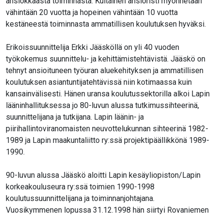
ansiokkaasta toiminnasta. Kultainen ansioristi myönnetään
vähintään 20 vuotta ja hopeinen vähintään 10 vuotta
kestäneestä toiminnasta ammatillisen koulutuksen hyväksi.
Erikoissuunnittelija Erkki Jääsköllä on yli 40 vuoden
työkokemus suunnittelu- ja kehittämistehtävistä. Jääskö on
tehnyt ansioituneen työuran aluekehityksen ja ammatillisen
koulutuksen asiantuntijatehtävissä niin kotimaassa kuin
kansainvälisesti. Hänen uransa koulutussektorilla alkoi Lapin
lääninhallituksessa jo 80-luvun alussa tutkimussihteerinä,
suunnittelijana ja tutkijana. Lapin läänin- ja
piirihallintoviranomaisten neuvottelukunnan sihteerinä 1982-
1989 ja Lapin maakuntaliitto ry:ssä projektipäällikkönä 1989-
1990.
90-luvun alussa Jääskö aloitti Lapin kesäyliopiston/Lapin
korkeakouluseura ry:ssä toimien 1990-1998
koulutussuunnittelijana ja toiminnanjohtajana.
Vuosikymmenen lopussa 31.12.1998 hän siirtyi Rovaniemen