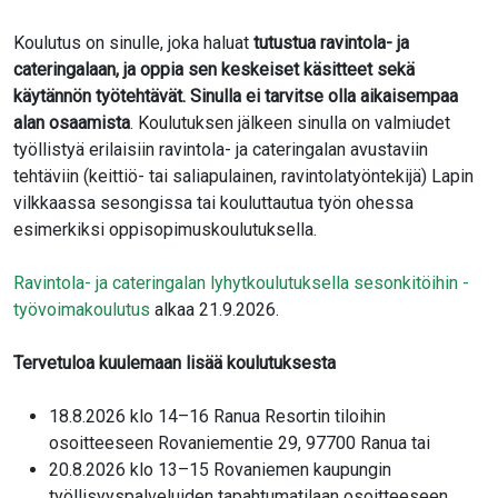
Koulutus on sinulle, joka haluat
tutustua ravintola- ja
cateringalaan, ja oppia sen keskeiset käsitteet sekä
käytännön työtehtävät. Sinulla ei tarvitse olla aikaisempaa
alan osaamista
. Koulutuksen jälkeen sinulla on valmiudet
työllistyä erilaisiin ravintola- ja cateringalan avustaviin
tehtäviin (keittiö- tai saliapulainen, ravintolatyöntekijä) Lapin
vilkkaassa sesongissa tai kouluttautua työn ohessa
esimerkiksi oppisopimuskoulutuksella.
Ravintola- ja cateringalan lyhytkoulutuksella sesonkitöihin -
työvoimakoulutus
alkaa 21.9.2026.
Tervetuloa kuulemaan lisää koulutuksesta
18.8.2026 klo 14–16 Ranua Resortin tiloihin
osoitteeseen Rovaniementie 29, 97700 Ranua tai
20.8.2026 klo 13–15 Rovaniemen kaupungin
työllisyyspalveluiden tapahtumatilaan osoitteeseen