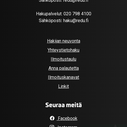
Sähköposti:
redu@redu.fi
Hakupalvelut:
020 798 4100
Sähköposti:
haku@redu.fi
Hakijan neuvonta
Yhteystietohaku
Ilmoitustaulu
Anna palautetta
Ilmoituskanavat
Linkit
Seuraa meitä
Facebook