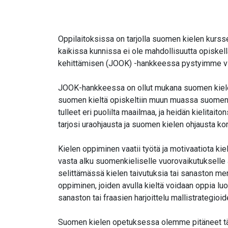
Oppilaitoksissa on tarjolla suomen kielen kursse
kaikissa kunnissa ei ole mahdollisuutta opiskell
kehittämisen (JOOK) -hankkeessa pystyimme vi
JOOK-hankkeessa on ollut mukana suomen kielen
suomen kieltä opiskeltiin muun muassa suomen 
tulleet eri puolilta maailmaa, ja heidän kielita
tarjosi uraohjausta ja suomen kielen ohjausta ko
Kielen oppiminen vaatii työtä ja motivaatiota ki
vasta alku suomenkieliselle vuorovaikutukselle 
selittämässä kielen taivutuksia tai sanaston mer
oppiminen, joiden avulla kieltä voidaan oppia 
sanaston tai fraasien harjoittelu mallistrategioid
Suomen kielen opetuksessa olemme pitäneet tärk