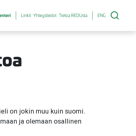
enteri
Linkit
Yhteystiedot
Tietoa REDUsta
ENG
toa
li on jokin muu kuin suomi.
mimaan ja olemaan osallinen