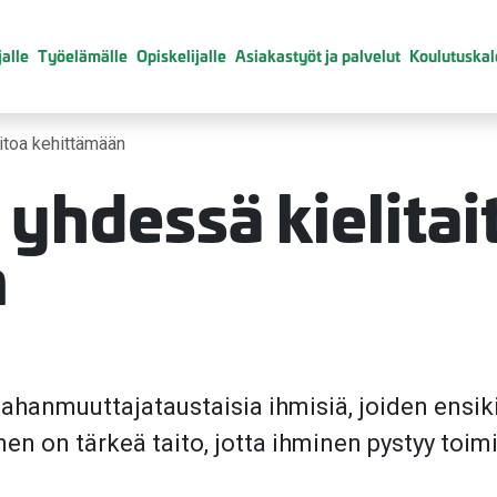
alle
Työelämälle
Opiskelijalle
Asiakastyöt ja palvelut
Koulutuskal
aitoa kehittämään
 yhdessä kielitai
n
nmuuttajataustaisia ihmisiä, joiden ensikie
en on tärkeä taito, jotta ihminen pystyy toi