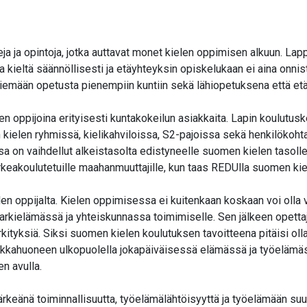
ja ja opintoja, jotka auttavat monet kielen oppimisen alkuun. Lapp
a kieltä säännöllisesti ja etäyhteyksin opiskelukaan ei aina onn
emään opetusta pienempiin kuntiin sekä lähiopetuksena että e
 oppijoina erityisesti kuntakokeilun asiakkaita. Lapin koulutu
kielen ryhmissä, kielikahviloissa, S2-pajoissa sekä henkilökoh
itonsa on vaihdellut alkeistasolta edistyneelle suomen kielen taso
rkeakoulutetuille maahanmuuttajille, kun taas REDUlla suomen kie
elen oppijalta. Kielen oppimisessa ei kuitenkaan koskaan voi olla 
arkielämässä ja yhteiskunnassa toimimiselle. Sen jälkeen opetta
kityksiä. Siksi suomen kielen koulutuksen tavoitteena pitäisi oll
luokkahuoneen ulkopuolella jokapäiväisessä elämässä ja työelämä
en avulla.
eänä toiminnallisuutta, työelämälähtöisyyttä ja työelämään suu