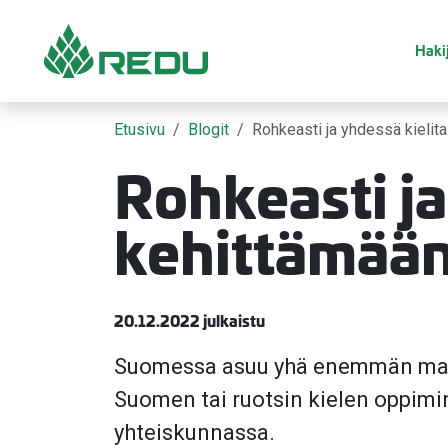
Siirry sivusisältöön
Hakij
Etusivu
Blogit
Rohkeasti ja yhdessä kielit
Rohkeasti ja
kehittämää
20.12.2022 julkaistu
Suomessa asuu yhä enemmän maaha
Suomen tai ruotsin kielen oppimin
yhteiskunnassa.