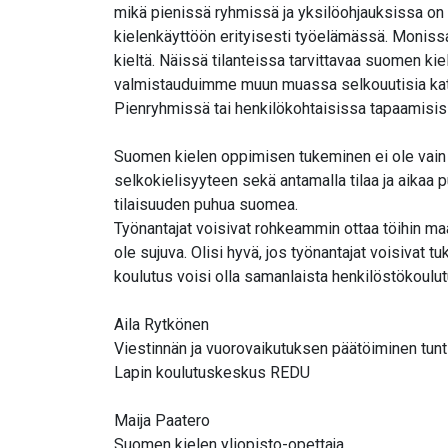
mikä pienissä ryhmissä ja yksilöohjauksissa on ma
kielenkäyttöön erityisesti työelämässä. Monissa
kieltä. Näissä tilanteissa tarvittavaa suomen ki
valmistauduimme muun muassa selkouutisia katsomal
Pienryhmissä tai henkilökohtaisissa tapaamisissa
Suomen kielen oppimisen tukeminen ei ole vain o
selkokielisyyteen sekä antamalla tilaa ja aikaa
tilaisuuden puhua suomea.
Työnantajat voisivat rohkeammin ottaa töihin maah
ole sujuva. Olisi hyvä, jos työnantajat voisivat 
koulutus voisi olla samanlaista henkilöstökoulu
Aila Rytkönen
Viestinnän ja vuorovaikutuksen päätöiminen tunt
Lapin koulutuskeskus REDU
Maija Paatero
Suomen kielen yliopisto-opettaja