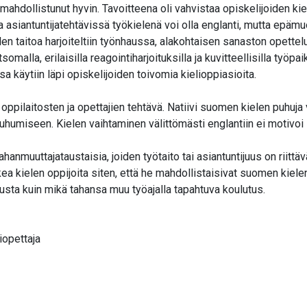
hdollistunut hyvin. Tavoitteena oli vahvistaa opiskelijoiden kieli
 asiantuntijatehtävissä työkielenä voi olla englanti, mutta epäm
elen taitoa harjoiteltiin työnhaussa, alakohtaisen sanaston opett
la, erilaisilla reagointiharjoituksilla ja kuvitteellisilla työpai
 käytiin läpi opiskelijoiden toivomia kielioppiasioita.
ppilaitosten ja opettajien tehtävä. Natiivi suomen kielen puhuja
 puhumiseen. Kielen vaihtaminen välittömästi englantiin ei motivo
anmuuttajataustaisia, joiden työtaito tai asiantuntijuus on riittäv
tukea kielen oppijoita siten, että he mahdollistaisivat suomen kie
tusta kuin mikä tahansa muu työajalla tapahtuva koulutus.
iopettaja