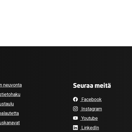
Seuraa meitä
an neuvonta
stietohaku
Facebook
ustaulu
Instagram
alautetta
Youtube
tuskanavat
LinkedIn