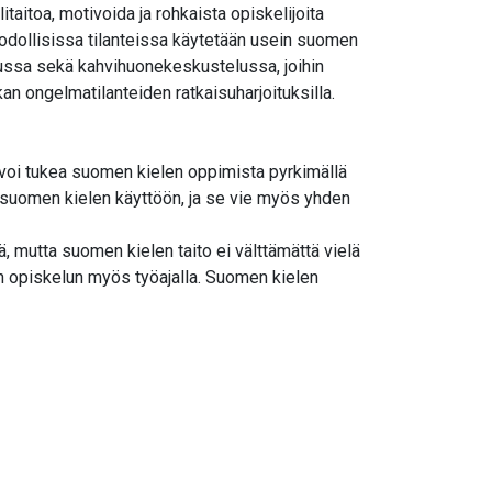
taitoa, motivoida ja rohkaista opiskelijoita
uodollisissa tilanteissa käytetään usein suomen
elussa sekä kahvihuonekeskustelussa, joihin
kan ongelmatilanteiden ratkaisuharjoituksilla.
 voi tukea suomen kielen oppimista pyrkimällä
i suomen kielen käyttöön, ja se vie myös yhden
ä, mutta suomen kielen taito ei välttämättä vielä
len opiskelun myös työajalla. Suomen kielen