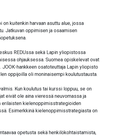
i on kuitenkin harvaan asuttu alue, jossa
istu. Jatkuvan oppimisen ja osaamisen
täopetuksena.
skeskus REDUssa sekä Lapin yliopistossa
taisessa ohjauksessa. Suomea opiskelevat ovat
lle. JOOK-hankkeen osatoteuttaja Lapin yliopisto
len oppijoilla oli moninaisempi koulutustausta.
valmis. Kun koulutus tai kurssi loppuu, se on
jat eivät ole aina vieressä neuvomassa ja
a erilaisten kielenoppimisstrategioiden
ssä. Esimerkkinä kielenoppimisstrategiasta on
ntaavaa opetusta sekä henkilökohtaistamista,