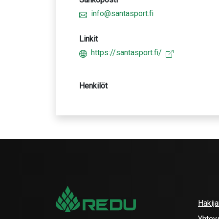
info@santasport.fi
Linkit
https://santasport.fi/
Henkilöt
Hakij
Yhtey