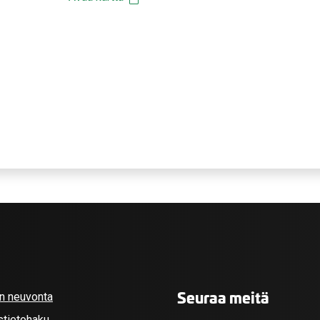
Seuraa meitä
an neuvonta
stietohaku