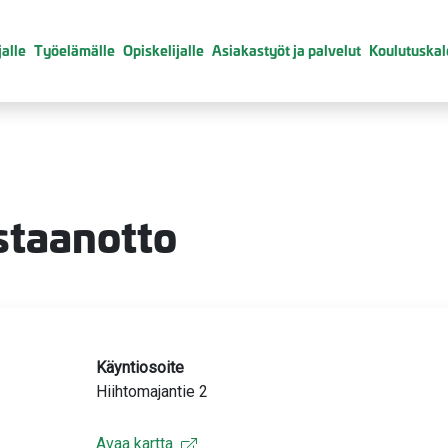
alle
Työelämälle
Opiskelijalle
Asiakastyöt ja palvelut
Koulutuskal
staanotto
Käyntiosoite
Hiihtomajantie 2
Avaa kartta