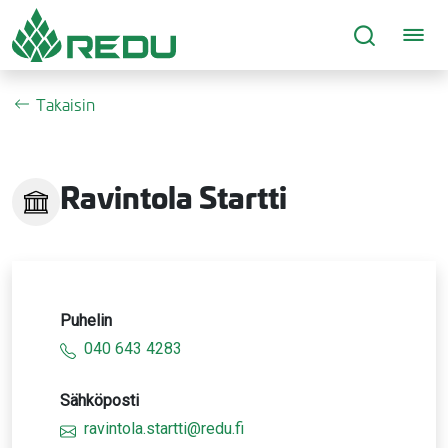
Siirry sivusisältöön
Takaisin
Ravintola Startti
Puhelin
040 643 4283
Sähköposti
ravintola.startti@redu.fi