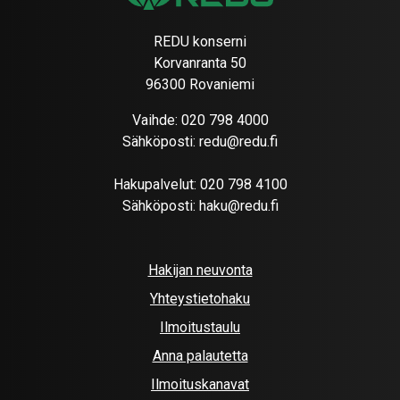
REDU konserni
Korvanranta 50
96300 Rovaniemi
Vaihde:
020 798 4000
Sähköposti:
redu@redu.fi
Hakupalvelut:
020 798 4100
Sähköposti:
haku@redu.fi
Hakijan neuvonta
Yhteystietohaku
Ilmoitustaulu
Anna palautetta
Ilmoituskanavat