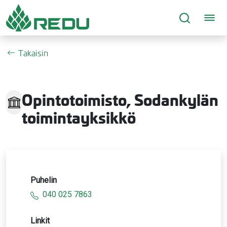
Siirry sivusisältöön
Takaisin
Opintotoimisto, Sodankylän
toimintayksikkö
Puhelin
040 025 7863
Linkit