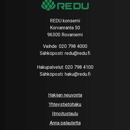
REDU konserni
Korvanranta 50
96300 Rovaniemi
Vaihde:
020 798 4000
Sähköposti:
redu@redu.fi
Hakupalvelut:
020 798 4100
Sähköposti:
haku@redu.fi
Hakijan neuvonta
Yhteystietohaku
Ilmoitustaulu
Anna palautetta