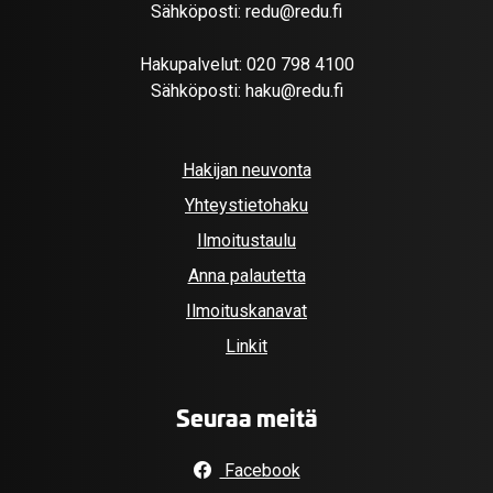
Sähköposti:
redu@redu.fi
Hakupalvelut:
020 798 4100
Sähköposti:
haku@redu.fi
Hakijan neuvonta
Yhteystietohaku
Ilmoitustaulu
Anna palautetta
Ilmoituskanavat
Linkit
Seuraa meitä
Facebook