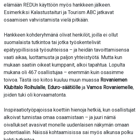
elämään REDUn käyttöön myös hankkeen jälkeen.
Esimerkiksi Kalastustaituri ja Tourism ABC jatkavat
osaamisen vahvistamista vielä pitkään.
Hankkeen kohderyhmänä olivat henkilöt, joilla ei ollut
suomalaista tutkintoa tai jotka työskentelivät
epätyypillisissä työsuhteissa – ja heidän tavoittamisensa
vaati aikaa, luottamusta ja paljon yhteistyötä. Mutta kun
mukaan saatiin oikeat kumppanit, alkoi tapahtua. Lopulta
mukana oli 467 osallistujaa – enemmän kuin osasimme
toivoa. Tästä iso kiitos kuuluu muun muassa
Rovaniemen
Klubitalo Roihulalle
,
Eduro-säätiölle
ja
Vamos Rovaniemelle
,
joiden tuki oli korvaamatonta.
Inspiraatiotyöpajoissa koettiin hienoja hetkiä, kun osallistujat
alkoivat tunnistaa omaa osaamistaan – ja juuri nämä
oivallukset avasivat monelle uudenlaisen näkymän omaan
potentiaaliin. Näissä kohtaamisissa sai myös alkunsa polku
kohti tutkintoa.