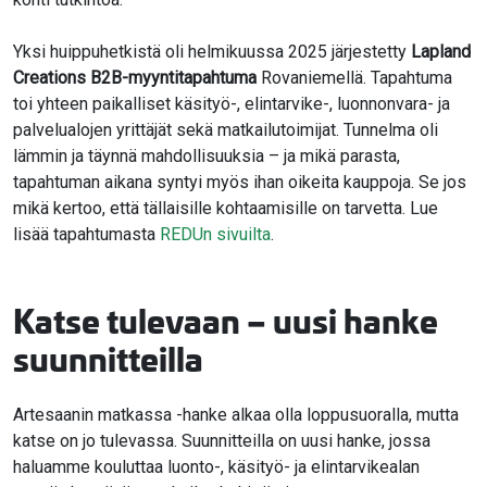
Yksi huippuhetkistä oli helmikuussa 2025 järjestetty
Lapland
Creations B2B-myyntitapahtuma
Rovaniemellä. Tapahtuma
toi yhteen paikalliset käsityö-, elintarvike-, luonnonvara- ja
palvelualojen yrittäjät sekä matkailutoimijat. Tunnelma oli
lämmin ja täynnä mahdollisuuksia – ja mikä parasta,
tapahtuman aikana syntyi myös ihan oikeita kauppoja. Se jos
mikä kertoo, että tällaisille kohtaamisille on tarvetta. Lue
lisää tapahtumasta
REDUn sivuilta
.
Katse tulevaan – uusi hanke
suunnitteilla
Artesaanin matkassa -hanke alkaa olla loppusuoralla, mutta
katse on jo tulevassa. Suunnitteilla on uusi hanke, jossa
haluamme kouluttaa luonto-, käsityö- ja elintarvikealan