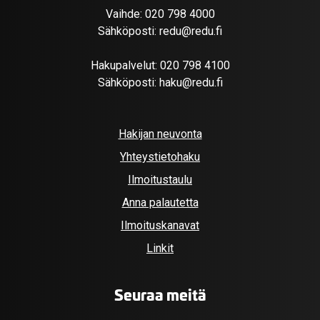
Vaihde:
020 798 4000
Sähköposti:
redu@redu.fi
Hakupalvelut:
020 798 4100
Sähköposti:
haku@redu.fi
Hakijan neuvonta
Yhteystietohaku
Ilmoitustaulu
Anna palautetta
Ilmoituskanavat
Linkit
Seuraa meitä