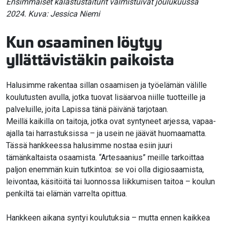
Ensimmäiset kalastustaiturit valmistuivat joulukuussa
2024. Kuva: Jessica Niemi
Kun osaaminen löytyy
yllättävistäkin paikoista
Halusimme rakentaa sillan osaamisen ja työelämän välille
koulutusten avulla, jotka tuovat lisäarvoa niille tuotteille ja
palveluille, joita Lapissa tänä päivänä tarjotaan.
Meillä kaikilla on taitoja, jotka ovat syntyneet arjessa, vapaa-
ajalla tai harrastuksissa – ja usein ne jäävät huomaamatta.
Tässä hankkeessa halusimme nostaa esiin juuri
tämänkaltaista osaamista. “Artesaanius” meille tarkoittaa
paljon enemmän kuin tutkintoa: se voi olla digiosaamista,
leivontaa, käsitöitä tai luonnossa liikkumisen taitoa – koulun
penkiltä tai elämän varrelta opittua.
Hankkeen aikana syntyi koulutuksia – mutta ennen kaikkea