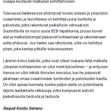
osaajia kestävän matkailun kehittämiseen.
Tulevassa hankkeessa yhdistyvät toisen asteen ja yliopiston
osaaminen, ja tavoitteena on kehittää uusia tuotteita ja
palveluita, jotka rakentuvat paikallisiin vahvuuksiin.
Suunnitteilla on myös uusia B2B-tapahtumia, joissa luovat
alat ja matkailutoimijat pääsevät kohtaamaan ja rakentamaan
uutta yhdessä. Jos hanke saa rahoitusta, siitä voi kehittyä
jotain, joka kantaa pitkälle tulevaisuuteen.
Lämmin kiitos kaikille, jotka ovat olleet mukana tällä matkalla.
Jokainen kohtaaminen on ollut merkityksellinen – ja erityisen
hienoa on ollut nähdä ihmisten innostus, kun he pääsevät
jakamaan omaa osaamistaan tuotteiden ja palveluiden kautta.
On ollut upeaa huomata, kuinka paljon alalla on potentiaalia
tarjota laadukkaita ratkaisuja, jotka kumpuavat aidosti
paikallisesta tiedosta ja taidosta.
Raquel Kontio Serrano