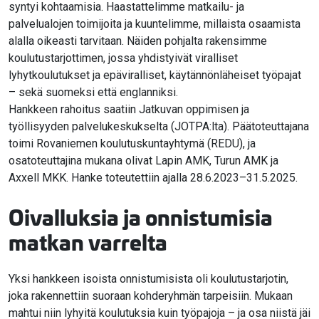
syntyi kohtaamisia. Haastattelimme matkailu- ja
palvelualojen toimijoita ja kuuntelimme, millaista osaamista
alalla oikeasti tarvitaan. Näiden pohjalta rakensimme
koulutustarjottimen, jossa yhdistyivät viralliset
lyhytkoulutukset ja epäviralliset, käytännönläheiset työpajat
– sekä suomeksi että englanniksi.
Hankkeen rahoitus saatiin Jatkuvan oppimisen ja
työllisyyden palvelukeskukselta (JOTPA:lta). Päätoteuttajana
toimi Rovaniemen koulutuskuntayhtymä (REDU), ja
osatoteuttajina mukana olivat Lapin AMK, Turun AMK ja
Axxell MKK. Hanke toteutettiin ajalla 28.6.2023–31.5.2025.
Oivalluksia ja onnistumisia
matkan varrelta
Yksi hankkeen isoista onnistumisista oli koulutustarjotin,
joka rakennettiin suoraan kohderyhmän tarpeisiin. Mukaan
mahtui niin lyhyitä koulutuksia kuin työpajoja – ja osa niistä jäi