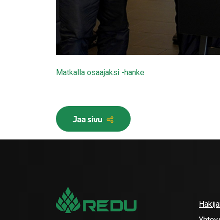
Matkalla osaajaksi -hanke
Jaa sivu
Hakij
Yhtey