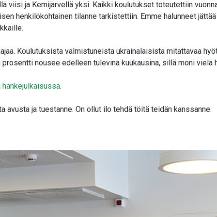
ä viisi ja Kemijärvellä yksi. Kaikki koulutukset toteutettiin vuonn
kaisen henkilökohtainen tilanne tarkistettiin. Emme halunneet jät
kaille.
a. Koulutuksista valmistuneista ukrainalaisista mitattavaa hyöty
osentti nousee edelleen tulevina kuukausina, sillä moni vielä h
a
hankejulkaisussa
.
ta avusta ja tuestanne. On ollut ilo tehdä töitä teidän kanssanne.