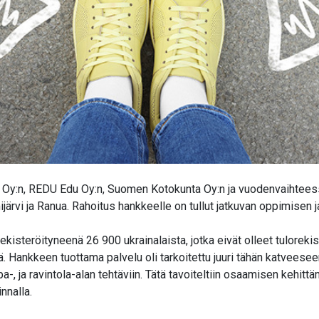
d Oy:n, REDU Edu Oy:n, Suomen Kotokunta Oy:n ja vuodenvaihtees
ärvi ja Ranua. Rahoitus hankkeelle on tullut jatkuvan oppimisen j
isteröityneenä 26 900 ukrainalaista, jotka eivät olleet tulorekis
Hankkeen tuottama palvelu oli tarkoitettu juuri tähän katveeseen
-, ja ravintola-alan tehtäviin. Tätä tavoiteltiin osaamisen kehittäm
nnalla.