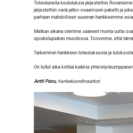
Toteutuneita koulutuksia järjestettiin Rovaniemell
järjestettiin vielä jatko-osaamisen paketti ja jo
parhaan mahdollisen suunnan hankkeemme asiak
Matkan aikana olemme saaneet monta uutta osaaja
opiskelupaikan muodossa. Toivomme, että tämä pr
Tarkemmin hankkeen toteutuksesta ja tuloksist
On tullut aika kiittää kaikkia yhteistyökumppanei
Antti Panu
, hankekoordinaattori