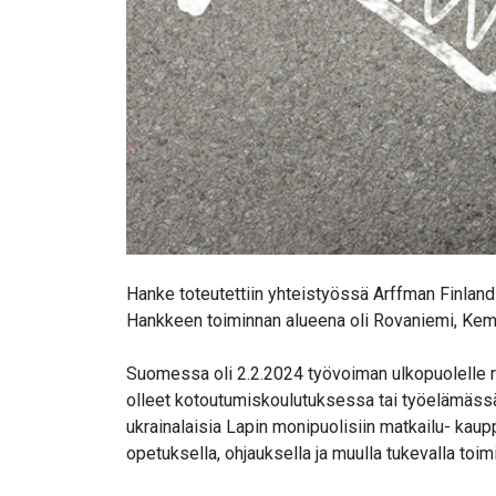
Hanke toteutettiin yhteistyössä Arffman Finlan
Hankkeen toiminnan alueena oli Rovaniemi, Kemij
Suomessa oli 2.2.2024 työvoiman ulkopuolelle rek
olleet kotoutumiskoulutuksessa tai työelämässä. 
ukrainalaisia Lapin monipuolisiin matkailu- kauppa
opetuksella, ohjauksella ja muulla tukevalla toimi