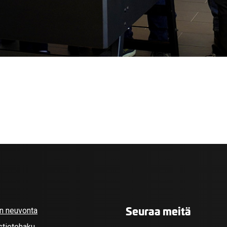
Seuraa meitä
an neuvonta
stietohaku