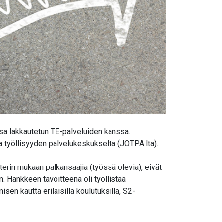
sa lakkautetun TE-palveluiden kanssa.
a työllisyyden palvelukeskukselta (JOTPA:lta).
terin mukaan palkansaajia (työssä olevia), eivät
. Hankkeen tavoitteena oli työllistää
isen kautta erilaisilla koulutuksilla, S2-