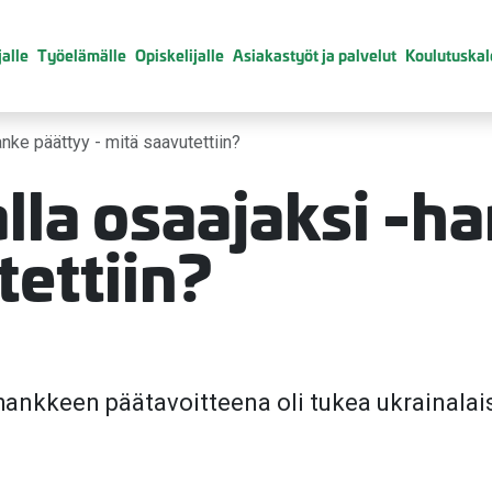
alle
Työelämälle
Opiskelijalle
Asiakastyöt ja palvelut
Koulutuskal
anke päättyy - mitä saavutettiin?
lla osaajaksi -h
tettiin?
nkkeen päätavoitteena oli tukea ukrainalais