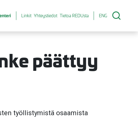
enteri
Linkit
Yhteystiedot
Tietoa REDUsta
ENG
anke päättyy
ten työllistymistä osaamista