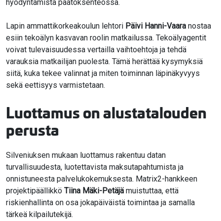
hyödyntämistä päätöksenteossa.
Lapin ammattikorkeakoulun lehtori
Päivi Hanni-Vaara
nostaa
esiin tekoälyn kasvavan roolin matkailussa. Tekoälyagentit
voivat tulevaisuudessa vertailla vaihtoehtoja ja tehdä
varauksia matkailijan puolesta. Tämä herättää kysymyksiä
siitä, kuka tekee valinnat ja miten toiminnan läpinäkyvyys
sekä eettisyys varmistetaan.
Luottamus on alustatalouden
perusta
Silveniuksen mukaan luottamus rakentuu datan
turvallisuudesta, luotettavista maksutapahtumista ja
onnistuneesta palvelukokemuksesta. Matrix2-hankkeen
projektipäällikkö
Tiina Mäki-Petäjä
muistuttaa, että
riskienhallinta on osa jokapäiväistä toimintaa ja samalla
tärkeä kilpailutekijä.