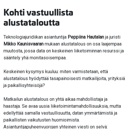
Kohti vastuullista
alustataloutta
Teknologiajuridiikan asiantuntija
Peppiina Hautalan
ja juristi
Mikko Kaunisvaaran
mukaan alustatalous on osa laajempaa
muutosta, jossa data on keskeinen liiketoiminnan resurssi ja
sääntely yhä monitasoisempaa.
Keskeinen kysymys kuuluu: miten varmistetaan, että
alustatalous hyödyttää tasapainoisesti matkailijoita, yrityksiä
ja paikallisyhteisöjä?
Matkailun alustatalous on yhtä aikaa mahdollistaja ja
haastaja. Se avaa uusia liiketoimintamahdollisuuksia, mutta
edellyttää samalla vastuullisuutta, datan ymmärtämistä ja
paikallisten vaikutusten huomioimista.
Asiantuntijapuheenvuorojen yhteinen viesti on selvä: