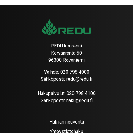
REDU konserni
Korvanranta 50
96300 Rovaniemi
Vaihde:
020 798 4000
Sähköposti:
redu@redu.fi
Hakupalvelut:
020 798 4100
Sähköposti:
haku@redu.fi
Hakijan neuvonta
Yhteystietohaku