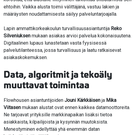
ehtoihin. Vaikka alusta toimii välittäjänä, vastuu lakien ja
määräysten noudattamisesta säilyy palveluntarjoajalla.
Lapin ammattikorkeakoulun turvallisuusasiantuntija
Reko
Silveniuksen
mukaan asiakas arvioi palvelua kokonaisuutena.
Digitaalinen lupaus lunastetaan vasta fyysisessä
palvelutilanteessa, jossa turvallisuus ja laatu ratkaisevat
asiakaskokemuksen.
Data, algoritmit ja tekoäly
muuttavat toimintaa
Flowhousen asiantuntijoiden
Jouni Kärkkäisen
ja
Mika
Viitasen
mukaan alustat ovat ennen kaikkea datamoottoreita.
Ne tarjoavat yrityksille markkinapaikan lisäksi tietoa
asiakkaista, kilpailijoista ja kysynnän muutoksista.
Menestyminen edellyttää yhä enemmän datan