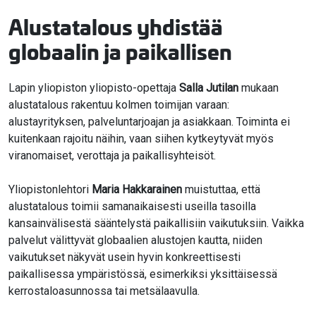
Alustatalous yhdistää
globaalin ja paikallisen
Lapin yliopiston yliopisto-opettaja
Salla Jutilan
mukaan
alustatalous rakentuu kolmen toimijan varaan:
alustayrityksen, palveluntarjoajan ja asiakkaan. Toiminta ei
kuitenkaan rajoitu näihin, vaan siihen kytkeytyvät myös
viranomaiset, verottaja ja paikallisyhteisöt.
Yliopistonlehtori
Maria Hakkarainen
muistuttaa, että
alustatalous toimii samanaikaisesti useilla tasoilla
kansainvälisestä sääntelystä paikallisiin vaikutuksiin. Vaikka
palvelut välittyvät globaalien alustojen kautta, niiden
vaikutukset näkyvät usein hyvin konkreettisesti
paikallisessa ympäristössä, esimerkiksi yksittäisessä
kerrostaloasunnossa tai metsälaavulla.