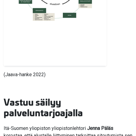
(Jaava-hanke 2022)
Vastuu säilyy
palveluntarjoajalla
Itä-Suomen yliopiston yliopistonlehtori
Jenna Päläs
korostaa, että alustalle liittyminen tarkoittaa sitoutumista sen