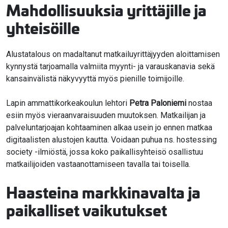
Mahdollisuuksia yrittäjille ja
yhteisöille
Alustatalous on madaltanut matkailuyrittäjyyden aloittamisen
kynnystä tarjoamalla valmiita myynti- ja varauskanavia sekä
kansainvälistä näkyvyyttä myös pienille toimijoille.
Lapin ammattikorkeakoulun lehtori
Petra Paloniemi
nostaa
esiin myös vieraanvaraisuuden muutoksen. Matkailijan ja
palveluntarjoajan kohtaaminen alkaa usein jo ennen matkaa
digitaalisten alustojen kautta. Voidaan puhua ns. hostessing
society -ilmiöstä, jossa koko paikallisyhteisö osallistuu
matkailijoiden vastaanottamiseen tavalla tai toisella.
Haasteina markkinavalta ja
paikalliset vaikutukset