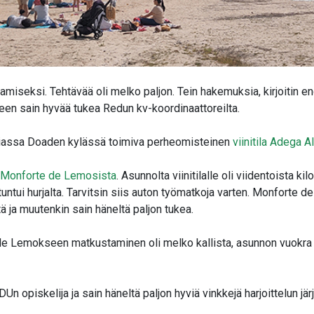
miseksi. Tehtävää oli melko paljon. Tein hakemuksia, kirjoitin eng
keen sain hyvää tukea Redun kv-koordinaattoreilta.
iciassa Doaden kylässä toimiva perheomisteinen
viinitila Adega A
Monforte de Lemosista
. Asunnolta viinitilalle oli viidentoista ki
tuntui hurjalta. Tarvitsin siis auton työmatkoja varten. Monforte d
 ja muutenkin sain häneltä paljon tukea.
de Lemokseen matkustaminen oli melko kallista, asunnon vuokra 
DUn opiskelija ja sain häneltä paljon hyviä vinkkejä harjoittelun jär