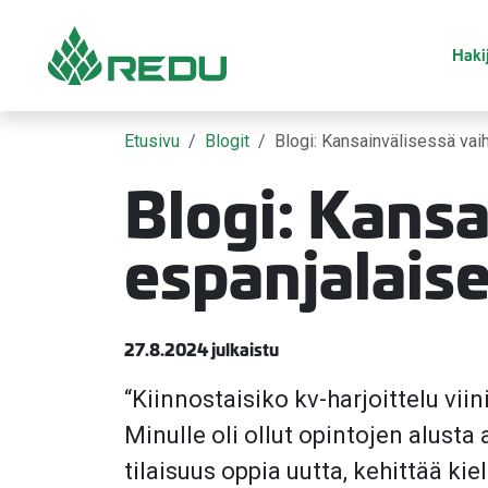
Siirry sivusisältöön
Hakij
Etusivu
Blogit
Blogi: Kansainvälisessä vaihd
Blogi: Kans
espanjalaisel
27.8.2024 julkaistu
“Kiinnostaisiko kv-harjoittelu viin
Minulle oli ollut opintojen alusta
tilaisuus oppia uutta, kehittää kiel