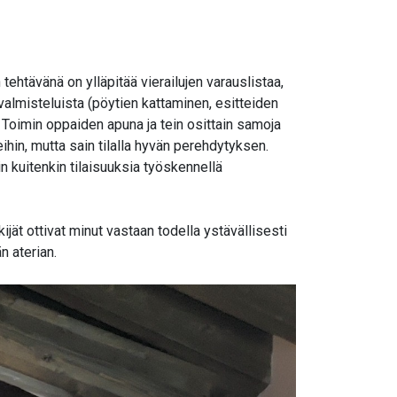
 tehtävänä on ylläpitää vierailujen varauslistaa,
 valmisteluista (pöytien kattaminen, esitteiden
). Toimin oppaiden apuna ja tein osittain samoja
eihin, mutta sain tilalla hyvän perehdytyksen.
in kuitenkin tilaisuuksia työskennellä
ijät ottivat minut vastaan todella ystävällisesti
n aterian.