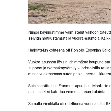
Niinpä käynnistimme valmistelut vaihdon toteutta
selvitin matkustamista ja vuokra-asuntoja. Kaik
Harjoittelun kohteena oli Pohjois-Espanjan Gal
Vuokra-asunnon löysin lähimmästä kaupungista
suppeat ja työmatkapyöräily vuoristoisilla teillä 
minua vuokraamaan auton paikallisesta liikkeestä
Sain harjoitteluun Erasmus-apurahan. Monforte 
sain onneksi katettua enimmän osan kuluista.
Samalla viinitilalla oli edellisenä vuonna ollut RE