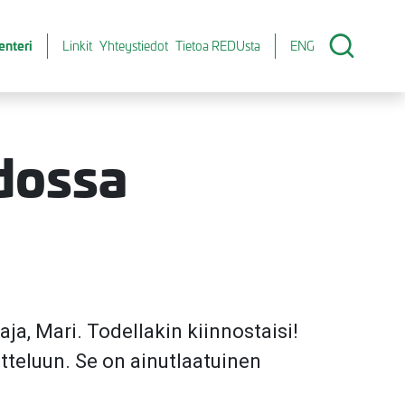
enteri
Linkit
Yhteystiedot
Tietoa REDUsta
ENG
hdossa
aja, Mari. Todellakin kiinnostaisi!
itteluun. Se on ainutlaatuinen