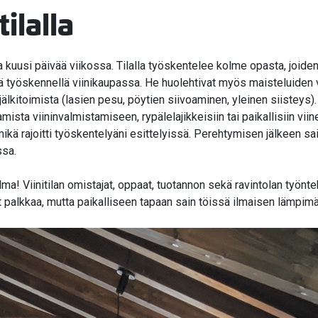
ilalla
inna kuusi päivää viikossa. Tilalla työskentelee kolme opasta, joiden
 sekä työskennellä viinikaupassa. He huolehtivat myös maisteluiden
 jälkitoimista (lasien pesu, pöytien siivoaminen, yleinen siisteys
mista viininvalmistamiseen, rypälelajikkeisiin tai paikallisiin viin
mikä rajoitti työskentelyäni esittelyissä. Perehtymisen jälkeen sa
ssa.
ma! Viinitilan omistajat, oppaat, tuotannon sekä ravintolan työntek
nut palkkaa, mutta paikalliseen tapaan sain töissä ilmaisen lämpimä