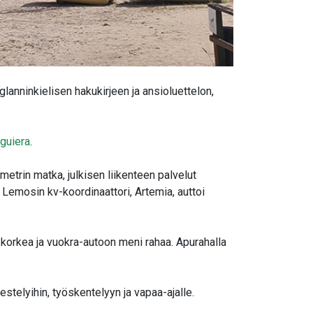
lanninkielisen hakukirjeen ja ansioluettelon,
lguiera
.
lometrin matka, julkisen liikenteen palvelut
e Lemosin kv-koordinaattori, Artemia, auttoi
korkea ja vuokra-autoon meni rahaa. Apurahalla
jestelyihin, työskentelyyn ja vapaa-ajalle.