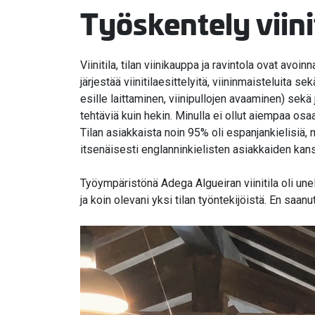
Työskentely viinit
Viinitila, tilan viinikauppa ja ravintola ovat avo
järjestää viinitilaesittelyitä, viininmaisteluita
esille laittaminen, viinipullojen avaaminen) sekä
tehtäviä kuin hekin. Minulla ei ollut aiempaa osaa
Tilan asiakkaista noin 95% oli espanjankielisiä, 
itsenäisesti englanninkielisten asiakkaiden kan
Työympäristönä Adega Algueiran viinitila oli unel
ja koin olevani yksi tilan työntekijöistä. En saa