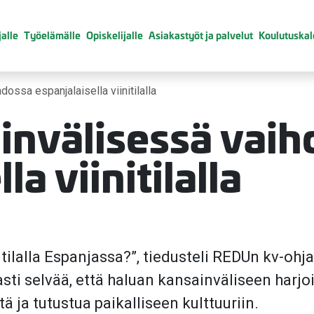
alle
Työelämälle
Opiskelijalle
Asiakastyöt ja palvelut
Koulutuskal
ossa espanjalaisella viinitilalla
ainvälisessä vai
la viinitilalla
itilalla Espanjassa?”, tiedusteli REDUn kv-ohja
 asti selvää, että haluan kansainväliseen harjo
tä ja tutustua paikalliseen kulttuuriin.