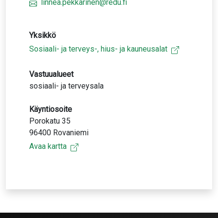
linnea.pekkarinen@redu.fi
Yksikkö
Sosiaali- ja terveys-, hius- ja kauneusalat
Vastuualueet
sosiaali- ja terveysala
Käyntiosoite
Porokatu 35
96400 Rovaniemi
Avaa kartta