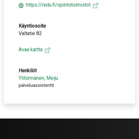
https://redu.fi/opintotoimistot
Käyntiosoite
Valtatie 82
Avaa kartta
Henkilöt
Ylitörmänen, Meiju
palveluassistentti