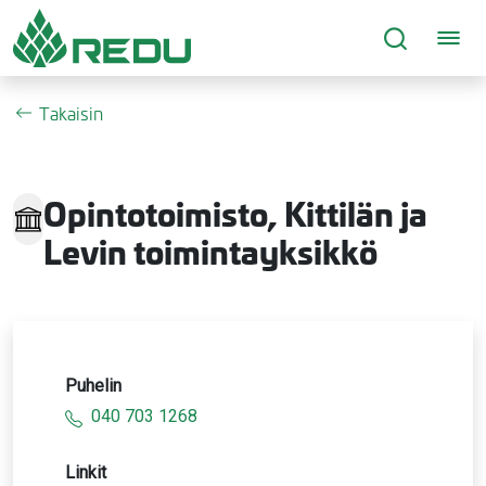
Siirry sivusisältöön
Takaisin
Opintotoimisto, Kittilän ja
Levin toimintayksikkö
Puhelin
040 703 1268
Linkit