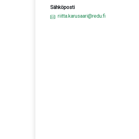
Sähköposti
riitta.karusaari@redu.fi