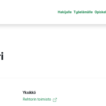
Hakijalle
Työelämälle
Opiskel
i
Yksikkö
Rehtorin toimisto