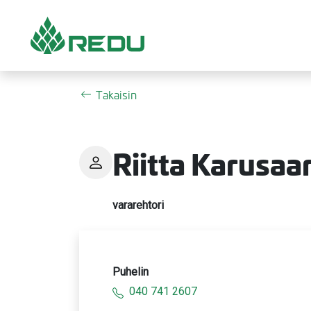
Siirry sivusisältöön
Takaisin
Riitta Karusaar
vararehtori
Puhelin
040 741 2607